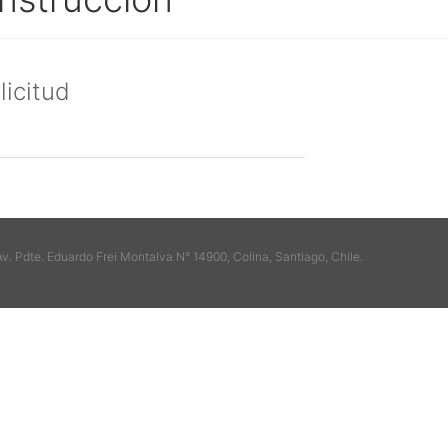
licitud
Av. Pdte. Eduardo Frei Montalva N° 14900, Colina, Santiago, Chile.