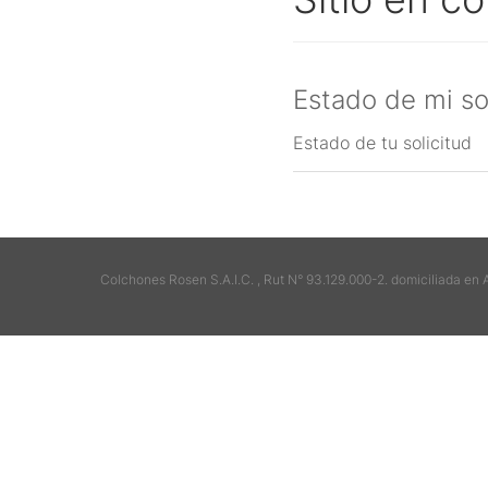
Estado de mi so
Estado de tu solicitud
Colchones Rosen S.A.I.C. , Rut N° 93.129.000-2. domiciliada en 